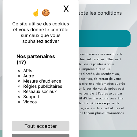
X
Masquer le ban
En cochant cette case, j'accepte les conditions
particulières ci-dessous **
Ce site utilise des cookies
et vous donne le contrôle
sur ceux que vous
ENVOYER
souhaitez activer
** Les données personnelles communiquées sont nécessaires aux fins de
Nos partenaires
vous contacter et sont enregistrées dans un fichier informatisé. Elles sont
(17)
destinées à et ses sous-traitants dans le seul but de répondre à votre
message. Les données collectées seront communiquées aux seuls
APIs
destinataires suivants: . Vous disposez de droits d’accès, de rectification,
Autre
d’effacement, de portabilité, de limitation, d’opposition, de retrait de votre
Mesure d'audience
consentement à tout moment et du droit d’introduire une réclamation auprès
Régies publicitaires
d’une autorité de contrôle, ainsi que d’organiser le sort de vos données post-
Réseaux sociaux
mortem. Vous pouvez exercer ces droits par voie postale à l'adresse ou par
Support
courrier électronique à l'adresse . Un justificatif d'identité pourra vous être
Vidéos
demandé. Nous conservons vos données pendant la période de prise de
contact puis pendant la durée de prescription légale aux fins probatoires et
de gestion des contentieux. Consultez le site cnil.fr pour plus d’informations
sur vos droits.
Tout accepter