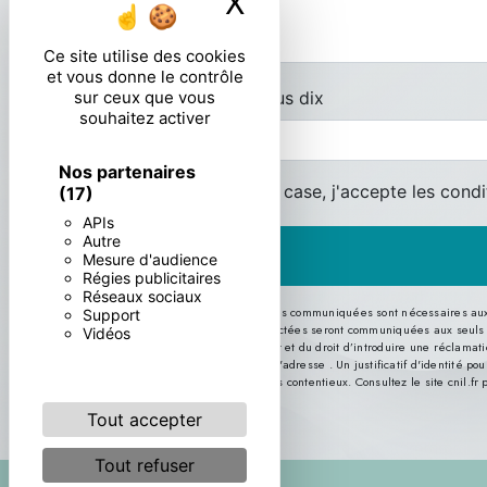
X
Masquer le ban
Ce site utilise des cookies
et vous donne le contrôle
Combien font un plus dix
sur ceux que vous
souhaitez activer
Nos partenaires
En cochant cette case, j'accepte les condi
(17)
APIs
Autre
Mesure d'audience
Régies publicitaires
Réseaux sociaux
** Les données personnelles communiquées sont nécessaires aux fin
Support
message. Les données collectées seront communiquées aux seuls desti
Vidéos
consentement à tout moment et du droit d’introduire une réclamatio
par courrier électronique à l'adresse . Un justificatif d'identité
probatoires et de gestion des contentieux. Consultez le site cnil.fr 
Tout accepter
Tout refuser