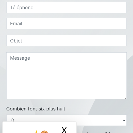
Combien font six plus huit
X
Masquer le ban