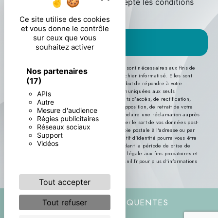
En cochant cette case, j'accepte les conditions
particulières ci-dessous **
Ce site utilise des cookies
et vous donne le contrôle
sur ceux que vous
ENVOYER
souhaitez activer
** Les données personnelles communiquées sont nécessaires aux fins de
Nos partenaires
vous contacter et sont enregistrées dans un fichier informatisé. Elles sont
(17)
destinées à et ses sous-traitants dans le seul but de répondre à votre
message. Les données collectées seront communiquées aux seuls
APIs
destinataires suivants: . Vous disposez de droits d’accès, de rectification,
Autre
d’effacement, de portabilité, de limitation, d’opposition, de retrait de votre
Mesure d'audience
consentement à tout moment et du droit d’introduire une réclamation auprès
Régies publicitaires
d’une autorité de contrôle, ainsi que d’organiser le sort de vos données post-
Réseaux sociaux
mortem. Vous pouvez exercer ces droits par voie postale à l'adresse ou par
Support
courrier électronique à l'adresse . Un justificatif d'identité pourra vous être
Vidéos
demandé. Nous conservons vos données pendant la période de prise de
contact puis pendant la durée de prescription légale aux fins probatoires et
de gestion des contentieux. Consultez le site cnil.fr pour plus d’informations
sur vos droits.
Tout accepter
RECHERCHES FRÉQUENTES
Tout refuser