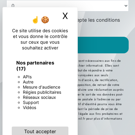
X
Masquer le ban
En cochant cette case, j'accepte les conditions
particulières ci-dessous **
Ce site utilise des cookies
et vous donne le contrôle
sur ceux que vous
ENVOYER
souhaitez activer
** Les données personnelles communiquées sont nécessaires aux fins de
Nos partenaires
vous contacter et sont enregistrées dans un fichier informatisé. Elles sont
(17)
destinées à et ses sous-traitants dans le seul but de répondre à votre
message. Les données collectées seront communiquées aux seuls
APIs
destinataires suivants: . Vous disposez de droits d’accès, de rectification,
Autre
d’effacement, de portabilité, de limitation, d’opposition, de retrait de votre
Mesure d'audience
consentement à tout moment et du droit d’introduire une réclamation auprès
Régies publicitaires
d’une autorité de contrôle, ainsi que d’organiser le sort de vos données post-
Réseaux sociaux
mortem. Vous pouvez exercer ces droits par voie postale à l'adresse ou par
Support
courrier électronique à l'adresse . Un justificatif d'identité pourra vous être
Vidéos
demandé. Nous conservons vos données pendant la période de prise de
contact puis pendant la durée de prescription légale aux fins probatoires et
de gestion des contentieux. Consultez le site cnil.fr pour plus d’informations
sur vos droits.
Tout accepter