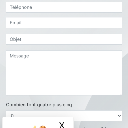
Combien font quatre plus cinq
X
Masquer le ban