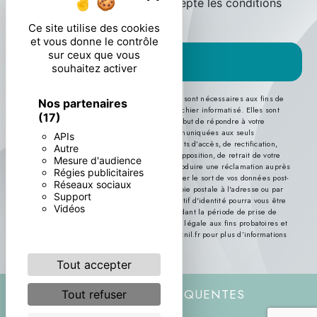
En cochant cette case, j'accepte les conditions
particulières ci-dessous **
Ce site utilise des cookies
et vous donne le contrôle
sur ceux que vous
ENVOYER
souhaitez activer
** Les données personnelles communiquées sont nécessaires aux fins de
Nos partenaires
vous contacter et sont enregistrées dans un fichier informatisé. Elles sont
(17)
destinées à et ses sous-traitants dans le seul but de répondre à votre
message. Les données collectées seront communiquées aux seuls
APIs
destinataires suivants: . Vous disposez de droits d’accès, de rectification,
Autre
d’effacement, de portabilité, de limitation, d’opposition, de retrait de votre
Mesure d'audience
consentement à tout moment et du droit d’introduire une réclamation auprès
Régies publicitaires
d’une autorité de contrôle, ainsi que d’organiser le sort de vos données post-
Réseaux sociaux
mortem. Vous pouvez exercer ces droits par voie postale à l'adresse ou par
Support
courrier électronique à l'adresse . Un justificatif d'identité pourra vous être
Vidéos
demandé. Nous conservons vos données pendant la période de prise de
contact puis pendant la durée de prescription légale aux fins probatoires et
de gestion des contentieux. Consultez le site cnil.fr pour plus d’informations
sur vos droits.
Tout accepter
RECHERCHES FRÉQUENTES
Tout refuser