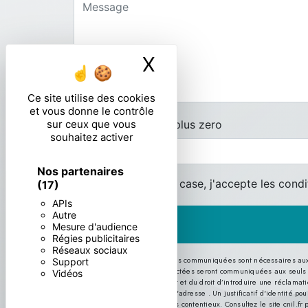
X
Masquer le ban
Ce site utilise des cookies
et vous donne le contrôle
Combien font cinq plus zero
sur ceux que vous
souhaitez activer
Nos partenaires
En cochant cette case, j'accepte les condi
(17)
APIs
Autre
Mesure d'audience
Régies publicitaires
Réseaux sociaux
** Les données personnelles communiquées sont nécessaires aux fin
Support
message. Les données collectées seront communiquées aux seuls desti
Vidéos
consentement à tout moment et du droit d’introduire une réclamatio
par courrier électronique à l'adresse . Un justificatif d'identité
probatoires et de gestion des contentieux. Consultez le site cnil.fr 