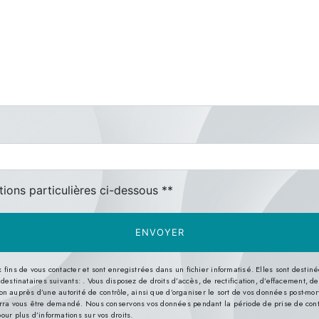
deau des cookies
tions particulières ci-dessous **
ENVOYER
s de vous contacter et sont enregistrées dans un fichier informatisé. Elles sont destinées
nataires suivants: . Vous disposez de droits d’accès, de rectification, d’effacement, de por
n auprès d’une autorité de contrôle, ainsi que d’organiser le sort de vos données post-mor
 pourra vous être demandé. Nous conservons vos données pendant la période de prise de con
pour plus d’informations sur vos droits.