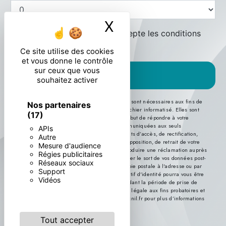
X
Masquer le ban
En cochant cette case, j'accepte les conditions
particulières ci-dessous **
Ce site utilise des cookies
et vous donne le contrôle
sur ceux que vous
ENVOYER
souhaitez activer
** Les données personnelles communiquées sont nécessaires aux fins de
Nos partenaires
vous contacter et sont enregistrées dans un fichier informatisé. Elles sont
(17)
destinées à et ses sous-traitants dans le seul but de répondre à votre
message. Les données collectées seront communiquées aux seuls
APIs
destinataires suivants: . Vous disposez de droits d’accès, de rectification,
Autre
d’effacement, de portabilité, de limitation, d’opposition, de retrait de votre
Mesure d'audience
consentement à tout moment et du droit d’introduire une réclamation auprès
Régies publicitaires
d’une autorité de contrôle, ainsi que d’organiser le sort de vos données post-
Réseaux sociaux
mortem. Vous pouvez exercer ces droits par voie postale à l'adresse ou par
Support
courrier électronique à l'adresse . Un justificatif d'identité pourra vous être
Vidéos
demandé. Nous conservons vos données pendant la période de prise de
contact puis pendant la durée de prescription légale aux fins probatoires et
de gestion des contentieux. Consultez le site cnil.fr pour plus d’informations
sur vos droits.
Tout accepter