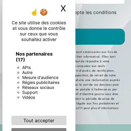
X
Masquer le ban
En cochant cette case, j'accepte les conditions
particulières ci-dessous **
Ce site utilise des cookies
et vous donne le contrôle
sur ceux que vous
ENVOYER
souhaitez activer
** Les données personnelles communiquées sont nécessaires aux fins de
Nos partenaires
vous contacter et sont enregistrées dans un fichier informatisé. Elles sont
(17)
destinées à et ses sous-traitants dans le seul but de répondre à votre
message. Les données collectées seront communiquées aux seuls
APIs
destinataires suivants: . Vous disposez de droits d’accès, de rectification,
Autre
d’effacement, de portabilité, de limitation, d’opposition, de retrait de votre
Mesure d'audience
consentement à tout moment et du droit d’introduire une réclamation auprès
Régies publicitaires
d’une autorité de contrôle, ainsi que d’organiser le sort de vos données post-
Réseaux sociaux
mortem. Vous pouvez exercer ces droits par voie postale à l'adresse ou par
Support
courrier électronique à l'adresse . Un justificatif d'identité pourra vous être
Vidéos
demandé. Nous conservons vos données pendant la période de prise de
contact puis pendant la durée de prescription légale aux fins probatoires et
de gestion des contentieux. Consultez le site cnil.fr pour plus d’informations
sur vos droits.
Tout accepter