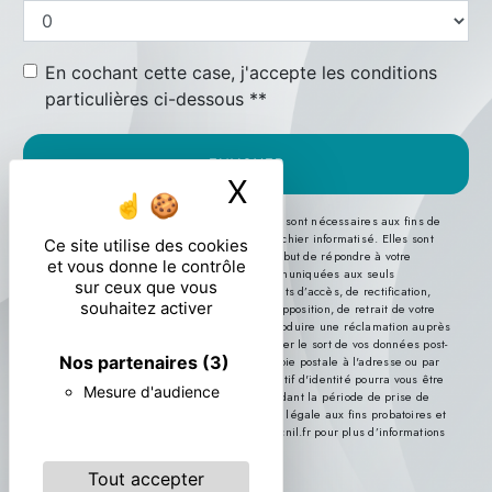
En cochant cette case, j'accepte les conditions
particulières ci-dessous **
ENVOYER
X
Masquer le ban
** Les données personnelles communiquées sont nécessaires aux fins de
vous contacter et sont enregistrées dans un fichier informatisé. Elles sont
Ce site utilise des cookies
destinées à et ses sous-traitants dans le seul but de répondre à votre
et vous donne le contrôle
message. Les données collectées seront communiquées aux seuls
sur ceux que vous
destinataires suivants: . Vous disposez de droits d’accès, de rectification,
souhaitez activer
d’effacement, de portabilité, de limitation, d’opposition, de retrait de votre
consentement à tout moment et du droit d’introduire une réclamation auprès
d’une autorité de contrôle, ainsi que d’organiser le sort de vos données post-
Nos partenaires
(3)
mortem. Vous pouvez exercer ces droits par voie postale à l'adresse ou par
courrier électronique à l'adresse . Un justificatif d'identité pourra vous être
Mesure d'audience
demandé. Nous conservons vos données pendant la période de prise de
contact puis pendant la durée de prescription légale aux fins probatoires et
de gestion des contentieux. Consultez le site cnil.fr pour plus d’informations
sur vos droits.
Tout accepter