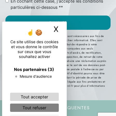
En cochant cette case, j'accepte les conditions
particulières ci-dessous **
ENVOYER
X
Masquer le ban
** Les données personnelles communiquées sont nécessaires aux fins de
vous contacter et sont enregistrées dans un fichier informatisé. Elles sont
Ce site utilise des cookies
destinées à et ses sous-traitants dans le seul but de répondre à votre
et vous donne le contrôle
message. Les données collectées seront communiquées aux seuls
sur ceux que vous
destinataires suivants: . Vous disposez de droits d’accès, de rectification,
souhaitez activer
d’effacement, de portabilité, de limitation, d’opposition, de retrait de votre
consentement à tout moment et du droit d’introduire une réclamation auprès
d’une autorité de contrôle, ainsi que d’organiser le sort de vos données post-
Nos partenaires
(3)
mortem. Vous pouvez exercer ces droits par voie postale à l'adresse ou par
courrier électronique à l'adresse . Un justificatif d'identité pourra vous être
Mesure d'audience
demandé. Nous conservons vos données pendant la période de prise de
contact puis pendant la durée de prescription légale aux fins probatoires et
de gestion des contentieux. Consultez le site cnil.fr pour plus d’informations
sur vos droits.
Tout accepter
RECHERCHES FRÉQUENTES
Tout refuser